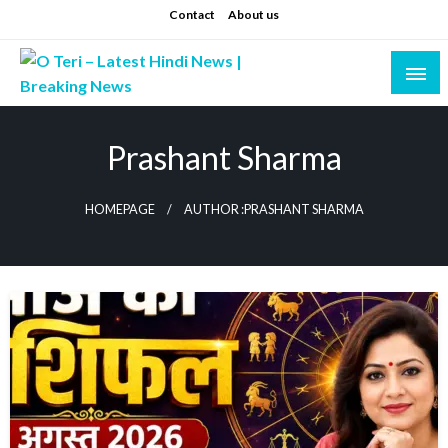
Skip
Contact
About us
to
content
Prashant sharma (shastri)
O Teri – Latest Hindi News | Breaking News
Prashant Sharma
HOMEPAGE
AUTHOR :PRASHANT SHARMA