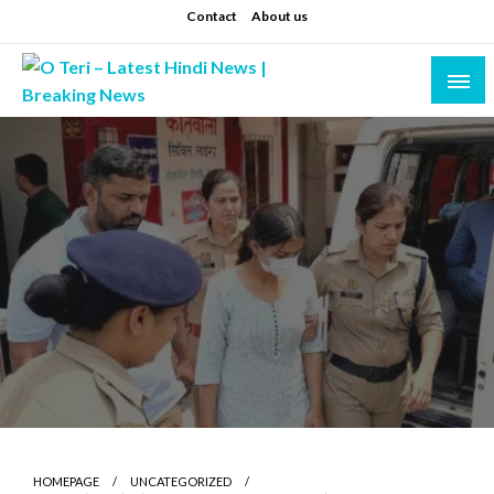
Skip
Contact
About us
to
content
Prashant sharma (shastri)
O Teri – Latest Hindi News | Breaking News
HOMEPAGE
UNCATEGORIZED