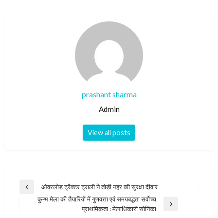
prashant sharma
Admin
View all posts
Post
ओवरलोड़ ट्रैक्टर ट्राली ने तोड़ी नहर की सुरक्षा दीवार
Previous
navigation
कुम्भ मेला की तैयारियों में गुणवत्ता एवं समयबद्धता सर्वोच्च
Post
Next
प्राथमिकता : मेलाधिकारी सोनिका
Post