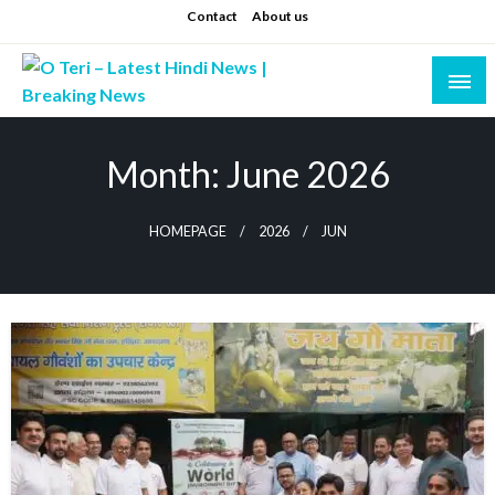
Skip
Contact
About us
to
content
Prashant sharma (shastri)
O Teri – Latest Hindi News | Breaking News
Month:
June 2026
HOMEPAGE
2026
JUN