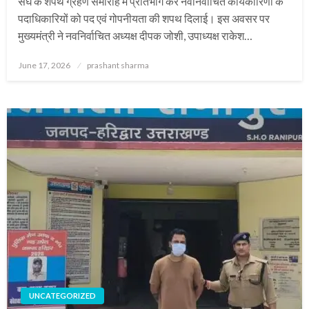
संघ के शपथ ग्रहण समारोह में प्रतिभाग कर नवनिर्वाचित कार्यकारिणी के
पदाधिकारियों को पद एवं गोपनीयता की शपथ दिलाई। इस अवसर पर
मुख्यमंत्री ने नवनिर्वाचित अध्यक्ष दीपक जोशी, उपाध्यक्ष राकेश…
Posted
June 17, 2026
prashant sharma
on
UNCATEGORIZED