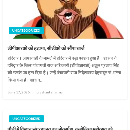
UNCATEGORIZED
डीपीआरओ को हटाया, सीडीओ को सौंपा चार्ज
हरिद्वार। लापरवाही के मामले में हरिद्वार में बड़ा एक्शन हुआ है। शासन ने
हरिद्वार के जिला पंचायती राज अधिकारी (डीपीआरओ) अतुल प्रताप सिंह
को उनके पद हटा दिया है। उन्हें पंचायती राज निदेशालय देहरादून से अटैच
किया गया है। शासन…
Posted
June 17, 2026
prashant sharma
on
UNCATEGORIZED
पौड़ी में विज्ञान संग्रहालय का लोकार्पण, कंडोलिया महोत्सव को