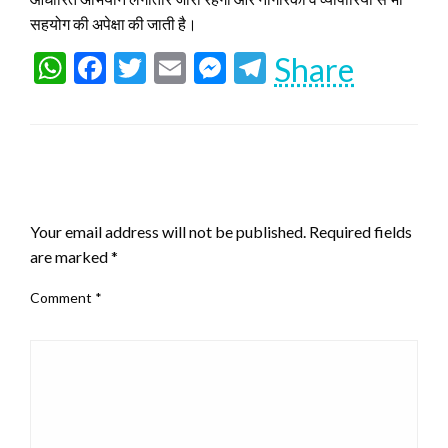
सहयोग की अपेक्षा की जाती है।
WhatsApp
Facebook
Twitter
Email
Messenger
Telegram
Share
LEAVE A RESPONSE
Your email address will not be published.
Required fields
are marked
*
Comment
*