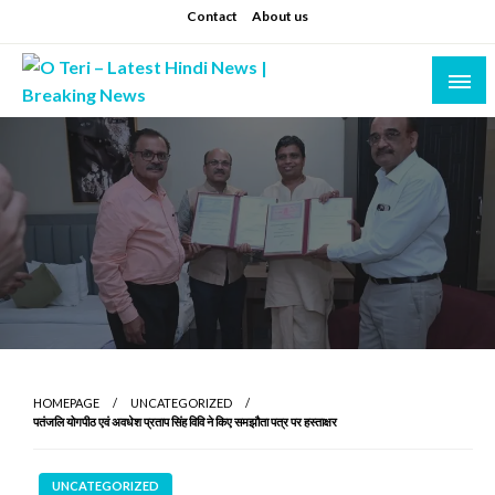
Skip
Contact
About us
to
content
Prashant sharma (shastri)
O Teri – Latest Hindi News | Breaking News
HOMEPAGE
UNCATEGORIZED
पतंजलि योगपीठ एवं अवधेश प्रताप सिंह विवि ने किए समझौता पत्र पर हस्ताक्षर
UNCATEGORIZED