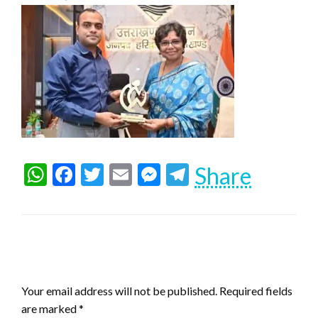
WhatsApp
Facebook
Twitter
Email
Messenger
Telegram
Share
LEAVE A RESPONSE
Your email address will not be published.
Required fields
are marked
*