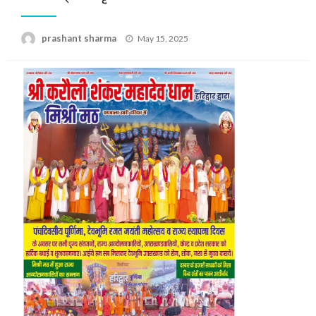
Posted
prashant sharma
May 15, 2025
on