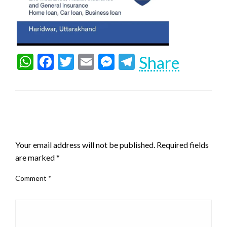
WhatsApp
Facebook
Twitter
Email
Messenger
Telegram
Share
LEAVE A RESPONSE
Your email address will not be published.
Required fields
are marked
*
Comment
*