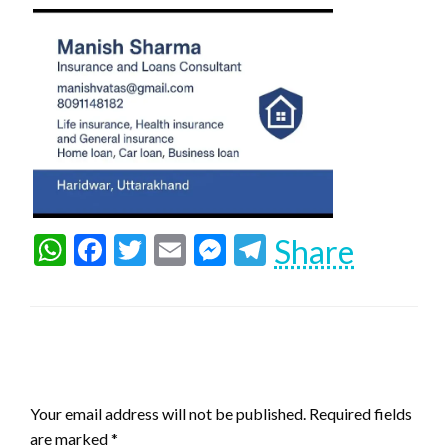
WhatsApp
Facebook
Twitter
Email
Messenger
Telegram
Share
LEAVE A RESPONSE
Your email address will not be published.
Required fields
are marked
*