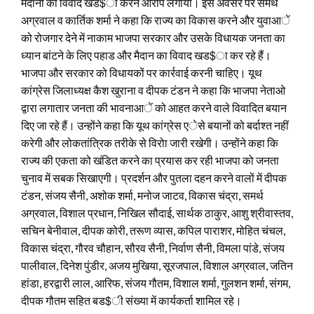
मैदानी का विवाद खड$ा करने आरोप लगाया। इस अवसर पर समर्थ
अग्रवाल व कार्तिक शर्मा ने कहा कि राज्य का विकास करने और युवाआें
को रोजगार देने में नाकाम भाजपा सरकार और उसके विधायक जनता का
ध्यान बांटने के लिए पहाड और मैदान का विवाद खड$ा कर रहे हैं।
भाजपा और सरकार को विधायकों पर कार्रवाई करनी चाहिए। यूथ
कांग्रेस जिलाध्यक्ष कैश खुराना व दीपक टंडन ने कहा कि भाजपा नेताओ
द्वारा लगातार जनता की भावनाआें को आहत करने वाले विवादित बयान
दिए जा रहे हैं। उन्होंने कहा कि यूथ कांग्रेस एेसे बयानों को बर्दाश्त नहीं
करेगी और लोकतांत्रिक तरीके से विरोा जारी रखेगी। उन्होंने कहा कि
राज्य की एकता को खंडित करने का प्रयास कर रही भाजपा को जनता
चुनाव में सबक सिखाएगी। प्रदर्शन और पुतला दहन करने वालों में दीपक
टंडन, संजय सैनी, अशोक शर्मा, मनोज जाटव, विकास चंद्रा, समर्थ
अग्रवाल, विशाल प्रधान, निखिल सौदाई, सार्थक ठाकुर, आशु श्रीवास्तव,
सचिन बेनीवाल, दीपक कोरी, तरूण व्यास, कपिल पाराशर, मोहित चंचल,
विकास चंद्रा, गौरव चौहान, सौरव सैनी, निर्वाण सैनी, विमला पांडे, संजय
पालीवाल, दिनेश पुंडीर, अजय मुखिया, सूरजपाल, विशाल अग्रवाल, जतिन
हांडा, हरद्वारी लाल, आरिफ, संजय गौतम, विशाल शर्मा, गुलशन शर्मा, संगम,
दीपक गौतम सहित बड$ी संख्या में कार्यकर्ता शामिल रहे।