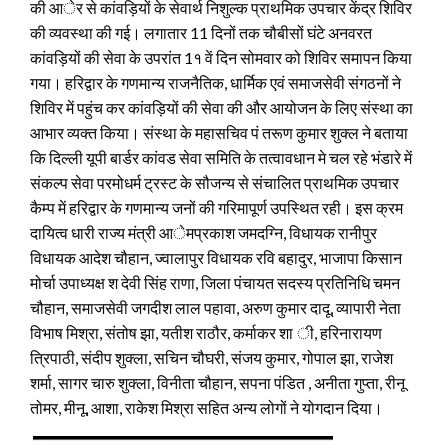
की आेर से कांवड़ियों के सेवार्थ निशुल्क प्राथमिक उपचार केंद्र शिविर
की व्यवस्था की गई। लगातार 11 दिनों तक चौबीसों घंटे अनवरत
कांवड़ियों की सेवा के उपरांत 1१ वें दिन सोमवार को शिविर समापन किया
गया। हरिद्वार के गणमान्य राजनैतिक, धार्मिक एवं समाजसेवी संगठनों ने
शिविर में पहुंच कर कांवड़ियों की सेवा की और आयोजन के लिए संस्था का
आभार व्यक्त किया। संस्था के महासचिव पं तरूण कुमार शुक्ल ने बताया
कि दिल्ली यूपी बार्डर कांवड सेवा समिति के तत्वावधान मे चल रहे भंडारे में
संकल्प सेवा परमोधर्म ट्रस्ट के सौजन्य से संचालित प्राथमिक उपचार
कैम्प में हरिद्वार के गणमान्य जनों की गरिमापूर्ण उपस्थित रही। इस क्रम
दायित्व धारी राज्य मंत्री आेमप्रकाश जमदग्नि, विधायक रानीपुर
विधायक आदेश चौहान, ज्वालापुर विधायक रवि बहादुर, भाजापा किसान
मोर्चा उपाध्यक्ष श देवी सिंह राणा, जिला पंचायत सदस्य प्रतिनिधि चमन
चौहान, समाजसेवी जगदीश लाल पहावा, अरुण कुमार दादू, व्यापारी नेता
विभाष मिश्रा, संतोष झा, यतीश राठौर, कर्माकर शा ी, हरिनारायण
त्रिपाठी, संदीप शुक्ला, सचिन चौघरी, संजय कुमार, गोपाल झा, राजेश
शर्मा, सागर चारु शुक्ला, विनीता चौहान, सपना पंडित , अनीता गुप्ता, रीनू
तोमर, मीनू, आशा, राकेश मिश्रा सहित अन्य लोगों ने योगदान दिया।