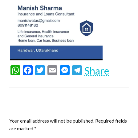
WhatsApp
Facebook
Twitter
Email
Messenger
Telegram
Share
LEAVE A RESPONSE
Your email address will not be published.
Required fields
are marked
*