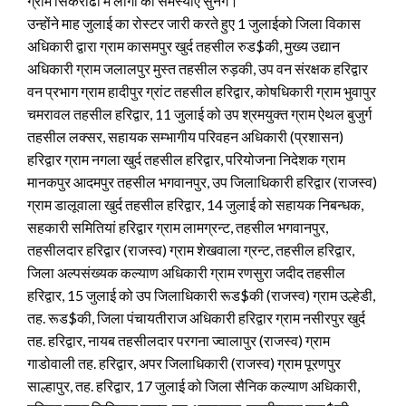
ग्राम सिकरोढा में लोगों की समस्याएं सुनेंगे।
उन्होंने माह जुलाई का रोस्टर जारी करते हुए 1 जुलाईको जिला विकास
अधिकारी द्वारा ग्राम कासमपुर खुर्द तहसील रुड$की, मुख्य उद्यान
अधिकारी ग्राम जलालपुर मुस्त तहसील रुड़की, उप वन संरक्षक हरिद्वार
वन प्रभाग ग्राम हादीपुर ग्रांट तहसील हरिद्वार, कोषधिकारी ग्राम भुवापुर
चमरावल तहसील हरिद्वार, 11 जुलाई को उप श्रमयुक्त ग्राम ऐथल बुजुर्ग
तहसील लक्सर, सहायक सम्भागीय परिवहन अधिकारी (प्रशासन)
हरिद्वार ग्राम नगला खुर्द तहसील हरिद्वार, परियोजना निदेशक ग्राम
मानकपुर आदमपुर तहसील भगवानपुर, उप जिलाधिकारी हरिद्वार (राजस्व)
ग्राम डालूवाला खुर्द तहसील हरिद्वार, 14 जुलाई को सहायक निबन्धक,
सहकारी समितियां हरिद्वार ग्राम लामग्रन्ट, तहसील भगवानपुर,
तहसीलदार हरिद्वार (राजस्व) ग्राम शेखवाला ग्रन्ट, तहसील हरिद्वार,
जिला अल्पसंख्यक कल्याण अधिकारी ग्राम रणसुरा जदीद तहसील
हरिद्वार, 15 जुलाई को उप जिलाधिकारी रूड$की (राजस्व) ग्राम उल्हेडी,
तह. रूड$की, जिला पंचायतीराज अधिकारी हरिद्वार ग्राम नसीरपुर खुर्द
तह. हरिद्वार, नायब तहसीलदार परगना ज्वालापुर (राजस्व) ग्राम
गाडोवाली तह. हरिद्वार, अपर जिलाधिकारी (राजस्व) ग्राम पूरणपुर
साल्हापुर, तह. हरिद्वार, 17 जुलाई को जिला सैनिक कल्याण अधिकारी,