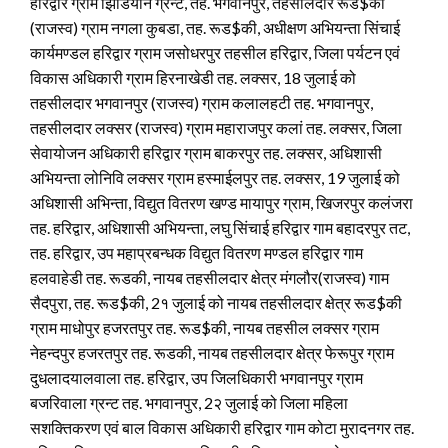
हरिद्वार ग्राम झिडियान ग्रन्ट, तह. भगवानपुर, तहसीलदार रूड$की
(राजस्व) ग्राम नगला कुबडा, तह. रूड$की, अधीक्षण अभियन्ता सिंचाई
कार्यमण्डल हरिद्वार ग्राम जसोधरपुर तहसील हरिद्वार, जिला पर्यटन एवं
विकास अधिकारी ग्राम हिरनाखेडी तह. लक्सर, 18 जुलाई को
तहसीलदार भगवानपुर (राजस्व) ग्राम कलालहटी तह. भगवानपुर,
तहसीलदार लक्सर (राजस्व) ग्राम महाराजपुर कलां तह. लक्सर, जिला
सेवायोजन अधिकारी हरिद्वार ग्राम बाकरपुर तह. लक्सर, अधिशासी
अभियन्ता लोनिवि लक्सर ग्राम हस्माईलपुर तह. लक्सर, 19 जुलाई को
अधिशासी अभिन्ता, विद्युत वितरण खण्ड मायापुर ग्राम, खिजरपुर कलंजरा
तह. हरिद्वार, अधिशासी अभियन्ता, लघु सिंचाई हरिद्वार गाम बहादरपुर तट,
तह. हरिद्वार, उप महाप्रबन्धक विद्युत वितरण मण्डल हरिद्वार गाम
हलवाहेडी तह. रूडकी, नायब तहसीलदार क्षेत्र मंगलौर(राजस्व) गाम
सैदपुरा, तह. रूड$की, 2१ जुलाई को नायब तहसीलदार क्षेत्र रूड$की
ग्राम माधोपुर हजरतपुर तह. रूड$की, नायब तहसील लक्सर ग्राम
नेहन्दपुर हजरतपुर तह. रूडकी, नायब तहसीलदार क्षेत्र फेरूपुर ग्राम
दुधलादयालवाला तह. हरिद्वार, उप जिलधिकारी भगवानपुर ग्राम
बजरिवाला ग्रन्ट तह. भगवानपुर, 2२ जुलाई को जिला महिला
सशक्तिकरण एवं बाल विकास अधिकारी हरिद्वार गाम कोटा मुरादनगर तह.