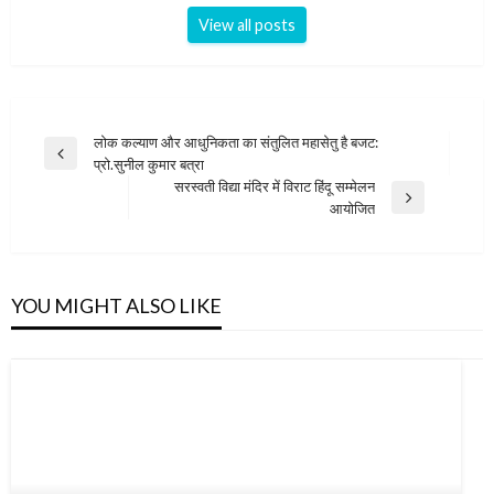
View all posts
Post
लोक कल्याण और आधुनिकता का संतुलित महासेतु है बजट:
Previous
प्रो.सुनील कुमार बत्रा
navigation
Post
सरस्वती विद्या मंदिर में विराट हिंदू सम्मेलन
Next
आयोजित
Post
YOU MIGHT ALSO LIKE