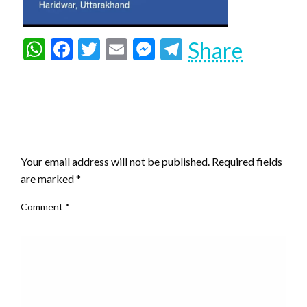
WhatsApp
Facebook
Twitter
Email
Messenger
Telegram
Share
LEAVE A RESPONSE
Your email address will not be published.
Required fields
are marked
*
Comment
*