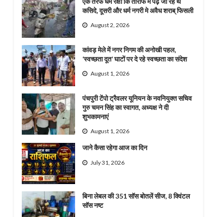
एक तरफ धर्म रक्षा कि तारीफ मे पढ़े जा रहे थे
कसिदे, दूसरी और धर्म नगरी मे अवैध शराब् फिसली
August 2, 2026
कांवड़ मेले में नगर निगम की अनोखी पहल,
‘स्वच्छता दूत’ घाटों पर दे रहे स्वच्छता का संदेश
August 1, 2026
पंचपुरी टेंपो ट्रैवलर यूनियन के नवनियुक्त सचिव
गुरु चमन सिंह का स्वागत, अध्यक्ष ने दी
शुभकामनाएं
August 1, 2026
जाने कैसा रहेगा आज का दिन
July 31, 2026
बिना लेबल की 351 सॉस बोतलें सीज, 8 क्विंटल
सॉस नष्ट