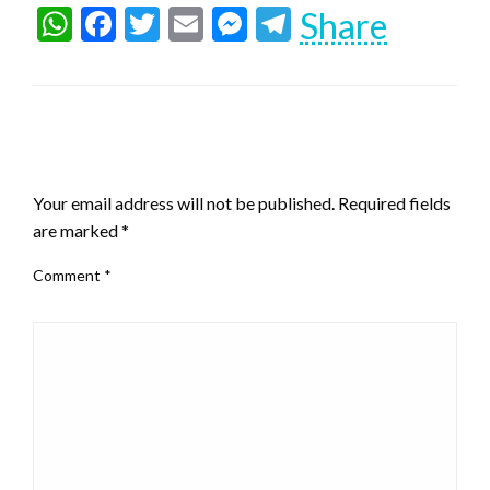
WhatsApp
Facebook
Twitter
Email
Messenger
Telegram
Share
LEAVE A RESPONSE
Your email address will not be published.
Required fields
are marked
*
Comment
*