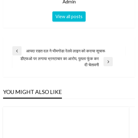
Admin
View all posts
Post
आपदा राहत दल ने भीमगोडा रेलवे लाइन को कराया सुचारू
Previous
navigation
डीएफओ पर लगाया भ्रस्टाचार का आरोप, पुतला फूंक कर
Post
Next
दी चेतावनी
Post
YOU MIGHT ALSO LIKE