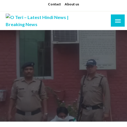
Skip
Contact
About us
to
content
Prashant sharma (shastri)
O Teri – Latest Hindi News | Breaking News