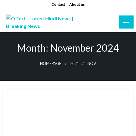
Skip
Contact
About us
to
content
Prashant sharma (shastri)
O Teri – Latest Hindi News | Breaking News
Month:
November 2024
HOMEPAGE
2024
NOV