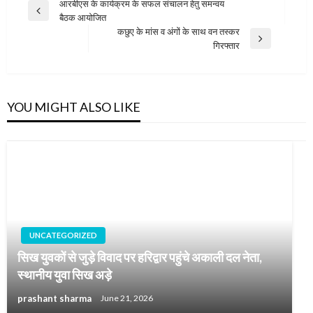
Post
आरबीएस के कार्यक्रम के सफल संचालन हेतु समन्वय
Previous
बैठक आयोजित
navigation
Post
कछुए के मांस व अंगों के साथ वन तस्कर
Next
गिरफ्तार
Post
YOU MIGHT ALSO LIKE
UNCATEGORIZED
सिख युवकों से जुड़े विवाद पर हरिद्वार पहुंचे अकाली दल नेता,
स्थानीय युवा सिख अड़े
prashant sharma
June 21, 2026