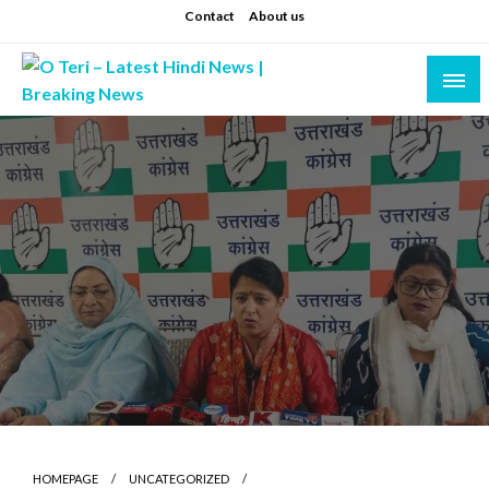
Skip
Contact
About us
to
content
Prashant sharma (shastri)
O Teri – Latest Hindi News | Breaking News
HOMEPAGE
UNCATEGORIZED