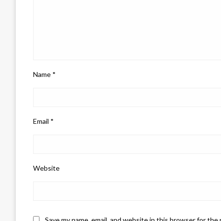
Name
*
Email
*
Website
Save my name, email, and website in this browser for the