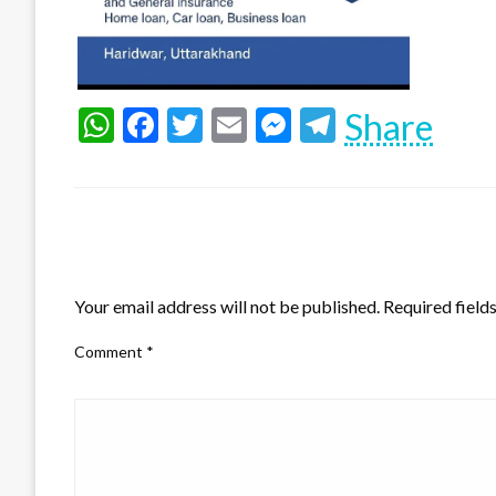
WhatsApp
Facebook
Twitter
Email
Messenger
Telegram
Share
LEAVE A RESPONSE
Your email address will not be published.
Required field
Comment
*