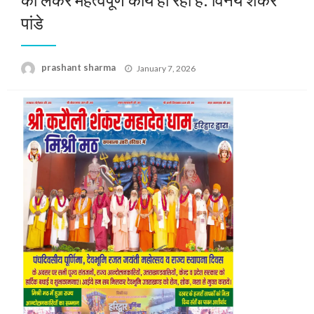
पांडे
Posted
prashant sharma
January 7, 2026
on