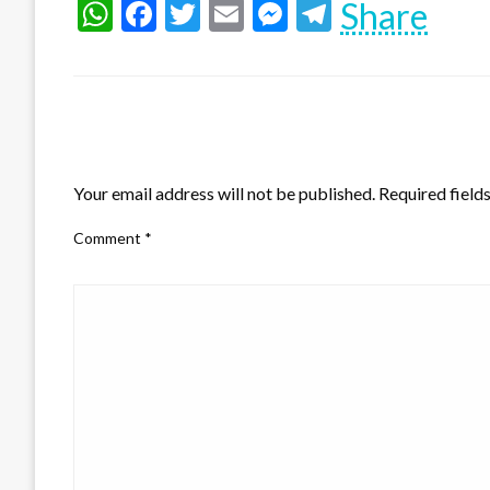
WhatsApp
Facebook
Twitter
Email
Messenger
Telegram
Share
LEAVE A RESPONSE
Your email address will not be published.
Required field
Comment
*