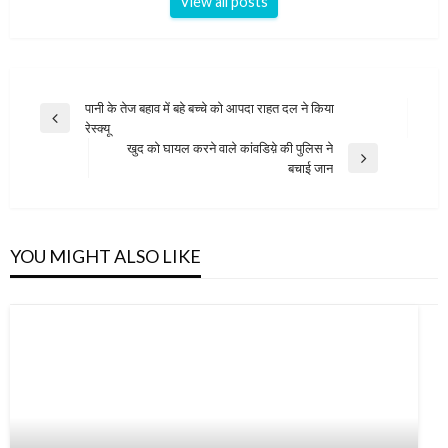
View all posts
Post
पानी के तेज बहाव में बहे बच्चे को आपदा राहत दल ने किया
Previous
रेस्क्यू
navigation
Post
खुद को घायल करने वाले कांवडिय़े की पुलिस ने
Next
बचाई जान
Post
YOU MIGHT ALSO LIKE