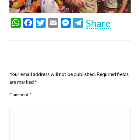
WhatsApp
Facebook
Twitter
Email
Messenger
Telegram
Share
LEAVE A RESPONSE
Your email address will not be published.
Required fields
are marked
*
Comment
*