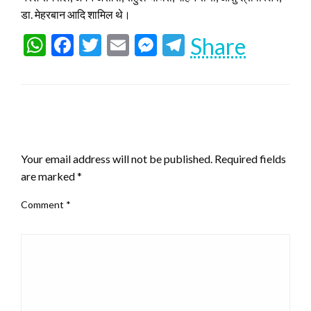
डा. मेहरबान आदि शामिल थे।
WhatsApp
Facebook
Twitter
Email
Messenger
Telegram
Share
LEAVE A RESPONSE
Your email address will not be published.
Required fields
are marked
*
Comment
*