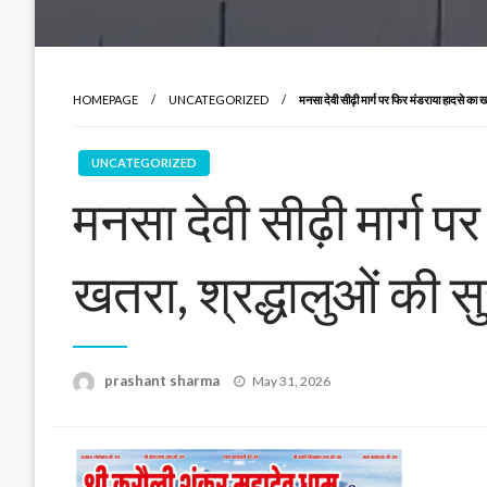
HOMEPAGE
UNCATEGORIZED
मनसा देवी सीढ़ी मार्ग पर फिर मंडराया हादसे का ख
UNCATEGORIZED
मनसा देवी सीढ़ी मार्ग प
खतरा, श्रद्धालुओं की सु
Posted
prashant sharma
May 31, 2026
on