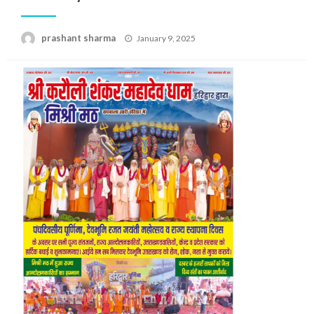
Posted
prashant sharma
January 9, 2025
on