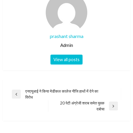
prashant sharma
Admin
View all posts
Post
एनएयूआई ने किया मेडीकल कालेज नीजि हाथों में देने का
Previous
विरोध
navigation
Post
20 पेटी अंग्रेजी शराब समेत युवक
Next
दबोचा
Post