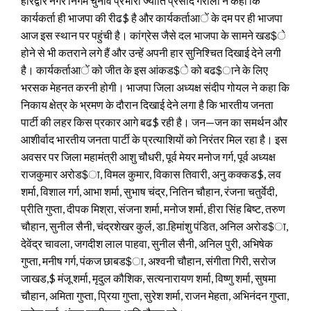
हरिद्वार नगर निगम चुनाव प्रभारी ज्योति प्रसाद गैरोला ने कहा कि
कार्यकर्ता ही भाजपा की रीढ$ है और कार्यकर्ताआें के दम पर ही भाजपा
आज इस स्थान पर पहुंची है। कांग्रेस जैसे दल भाजपा के सामने खड$े
होने से भी कतराने लगे हैं और उन्हें अपनी हार सुनिश्चित दिखाई देने लगी
है। कार्यकर्ताआें को जीत के इस आंकड$े को बढ$ाने के लिए
भरसक मेहनत करनी होगी। भाजपा जिला अध्यक्ष संदीप गोयल ने कहा कि
निकाय क्षेत्र के भ्रमण के दौरान दिखाई देने लगा है कि भारतीय जनता
पार्टी की लहर किस प्रकार आगे बढ$ रही है। जन—जन का समर्थन और
आशीर्वाद भारतीय जनता पार्टी के प्रत्याशियों को निरंतर मिल रहा है। इस
अवसर पर जिला महामंत्री आशु चौधरी, पूर्व मेयर मनोज गर्ग, पूर्व अध्यक्ष
राजकुमार अरोड$ा, विमल कुमार, विकास तिवारी, अनु कक्कड$, लव
शर्मा, विशाल गर्ग, आभा शर्मा, सुभाष चंद्र, नितिन चौहान, रंजना चतुर्वेदी,
प्रीति गुप्ता, दीपक मिश्रा, संजना शर्मा, मनोज शर्मा, हीरा सिंह बिष्ट, तरुण
चौहान, सुनील सैनी, चंद्रशेखर कुर्ल, डा.हिमांशु पंडित, अनिल अरोड$ा,
देवेंद्र चावला, जगदीश लाल पाहवा, सुनील सैनी, अनिल पुरी, अभिषेक
गुप्ता, मनीष गर्ग, पंकज छाबड$ा, अश्वनी चौहान, संगीता गिरी, सरोज
जाखड,$ मंजू शर्मा, मृदुल कौशिक, सत्यनारायण शर्मा, विष्णु शर्मा, सुषमा
चौहान, अमिता गुप्ता, प्रिया गुप्ता, सुरेश शर्मा, राजन मेहता, अभिनंदन गुप्ता,