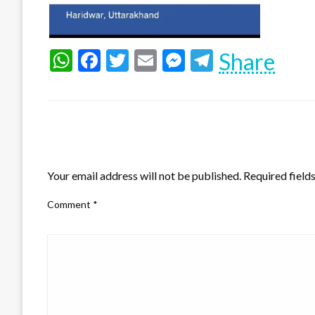
WhatsApp
Facebook
Twitter
Email
Messenger
Telegram
Share
LEAVE A RESPONSE
Your email address will not be published.
Required field
Comment
*