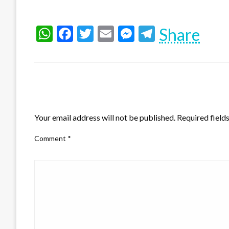
WhatsApp
Facebook
Twitter
Email
Messenger
Telegram
Share
LEAVE A RESPONSE
Your email address will not be published.
Required field
Comment
*