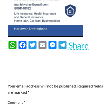
WhatsApp
Facebook
Twitter
Email
Messenger
Telegram
Share
LEAVE A RESPONSE
Your email address will not be published.
Required fields
are marked
*
Comment
*