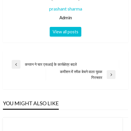
prashant sharma
Admin
View all posts
Post
कप्तान ने चार एसआई के कार्यक्षेत्र बदले
Previous
navigation
कमीशन में स्मैक बेचने वाला युवक
Post
Next
गिरफ्तार
Post
YOU MIGHT ALSO LIKE