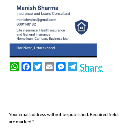
WhatsApp
Facebook
Twitter
Email
Messenger
Telegram
Share
LEAVE A RESPONSE
Your email address will not be published.
Required fields
are marked
*